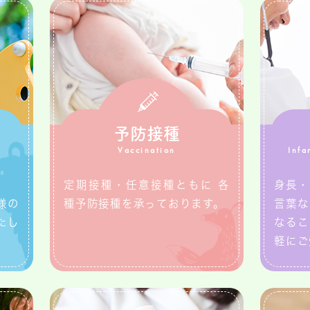
予防接種
Vaccination
Infa
定期接種・任意接種ともに 各
身長・
様の
種予防接種を承っております。
言葉な
たし
なるこ
軽にご