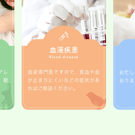
血液疾患
Blood disease
アレ
血液専門医ですので、貧血や血
お忙し
、観
が止まりにくいなどの症状があ
おりま
ればご相談ください。