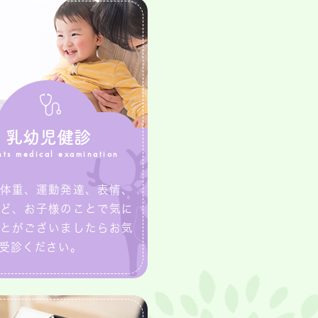
乳幼児健診
nts medical examination
体重、運動発達、表情、
ど、お子様のことで気に
とがございましたらお気
受診ください。