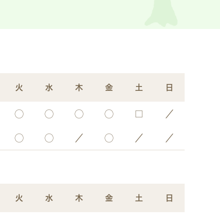
火
水
木
金
土
日
◯
◯
◯
◯
□
／
◯
◯
／
◯
／
／
火
水
木
金
土
日