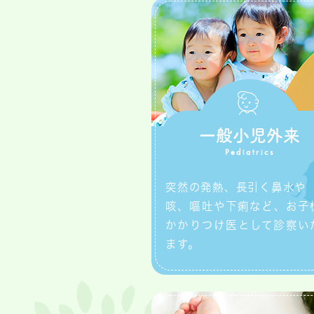
一般小児外来
Pediatrics
突然の発熱、長引く鼻水や
咳、嘔吐や下痢など、お子
かかりつけ医として診察い
ます。