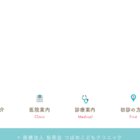
介
医院案内
診療案内
初診の
r
Clinic
Medical
First
© 医療法人 桜燕会 つばめこどもクリニック